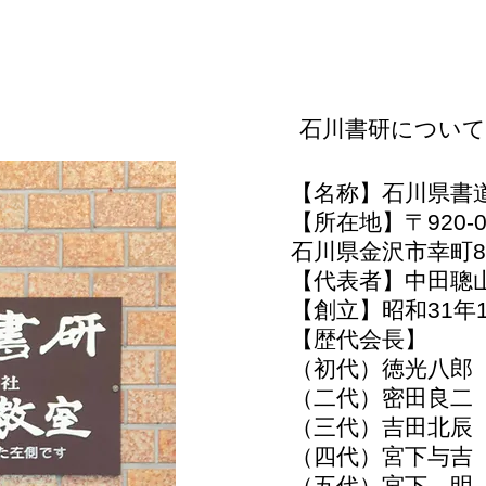
石川書研について
【名称】石川県書
【所在地】〒920-0
石川県金沢市幸町8
【代表者】中田聰
【創立】昭和31年1
【歴代会長】
（初代）徳光八郎
（二代）密田良二
（三代）吉田北辰
（四代）宮下与吉
（五代）宮下 明