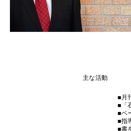
主な活動
■月
■「
■ペ
■指
■書