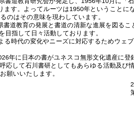
書道教育研究会が発足し、1956年10月に「
ります。よってルーツは1950年ということに
0とあるのはその意味を現わしています。
書道教育の発展と書道の清新な進展を図るこ
を目指して日々活動しております。
よる時代の変化やニーズに対応するためウェ
026年に日本の書がユネスコ無形文化遺産に登
呼応して石川書研としてもあらゆる活動及び
お願いいたします。