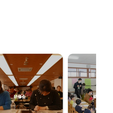
研修会
幼稚園で