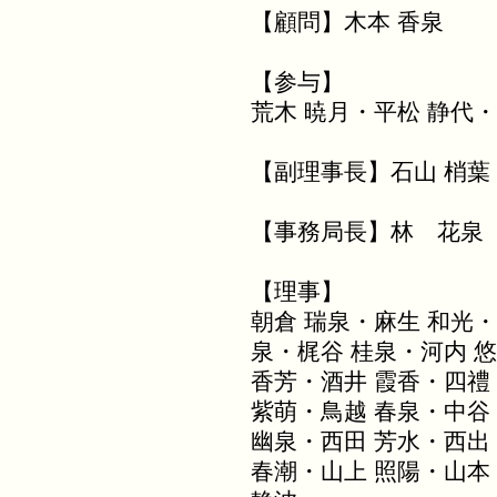
【顧問】木本 香泉
【参与】
荒木 暁月・平松 静代・
【副理事長】石山 梢葉
【事務局長】林 花泉
【理事】
朝倉 瑞泉・麻生 和光・
泉・梶谷 桂泉・河内 
香芳・酒井 霞香・四禮
紫萌・鳥越 春泉・中谷
幽泉・西田 芳水・西出
春潮・山上 照陽・山本