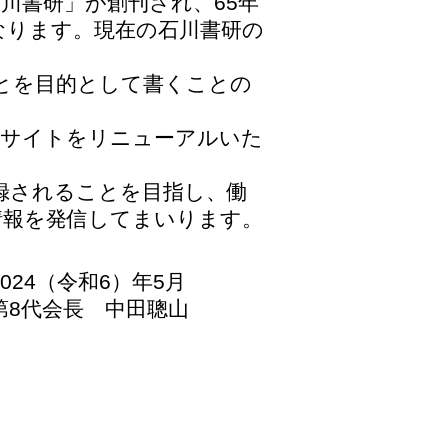
石川書研」が創刊され、65年
なります。現在の石川書研の
とを目的として書くことの
ブサイトをリニューアルいた
録されることを目指し、働
情報を発信してまいります。
2024（令和6）年5月
第8代会長 中田聰山