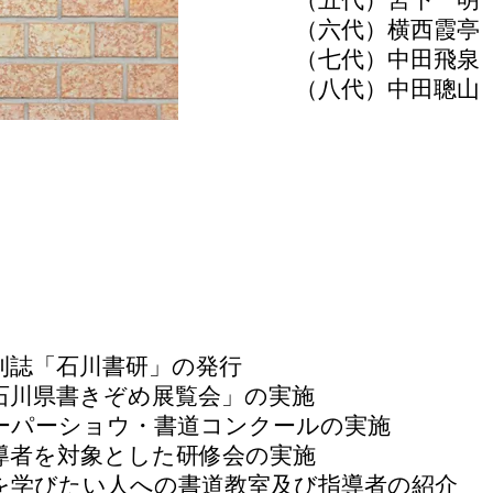
（六代）横西霞亭
（七代）中田飛泉
（八代）中田聰山
刊誌「石川書研」の発行
石川県書きぞめ展覧会」の実施
ーパーショウ・書道コンクールの実施
導者を対象とした研修会の実施
を学びたい人への書道教室及び指導者の紹介