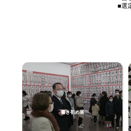
■選
書き初め展