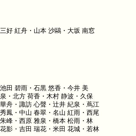
三好 紅舟・山本 沙鷗・大坂 南窓
池田 碧雨・石黒 悠香・今井 美
悠泉・北方 荷香・木村 静波・久保
 華舟・諏訪 心聲・辻井 紀泉・蔦江
 秀鳳・中山 春翠・名山 紅雨・西尾
 朱峰・西原 雅泉・橋本 松雨・林
 花影・吉田 瑞花・米田 花城・若林