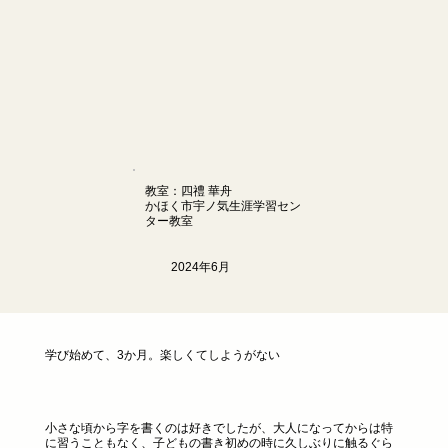
教室：四禮 華舟
かほく市宇ノ気生涯学習セン
ター教室
2024年6月
学び始めて、3か月。楽しくてしようがない
小さな頃から字を書くのは好きでしたが、大人になってからは特
に習うこともなく、子どもの書き初めの時に久しぶりに触るぐら