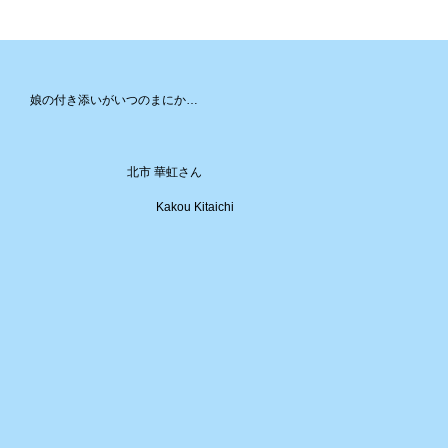
娘の付き添いがいつのまにか…
北市 華虹さん
Kakou Kitaichi