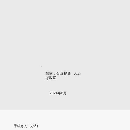
教室：石山 梢葉 ふた
ば教室
2024年6月
千紘さん（小6）